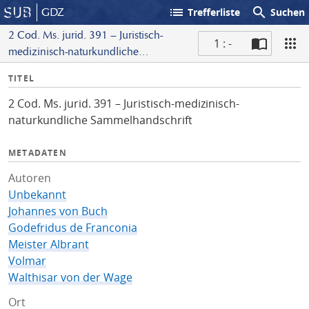
list
search
GDZ
Trefferliste
Suchen
2 Cod. Ms. jurid. 391 – Juristisch-
1 : -
medizinisch-naturkundliche
S
Sammelhandschrift
I
TITEL
c
n
a
2 Cod. Ms. jurid. 391 – Juristisch-medizinisch-
f
n
naturkundliche Sammelhandschrift
o
METADATEN
Autoren
Unbekannt
Johannes von Buch
Godefridus de Franconia
Meister Albrant
Volmar
Walthisar von der Wage
Ort