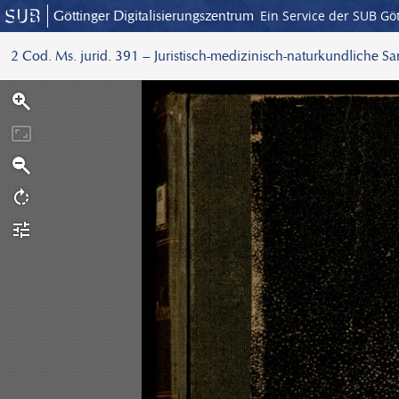
Göttinger Digitalisierungszentrum
Ein Service der SUB Gö
2 Cod. Ms. jurid. 391 – Juristisch-medizinisch-naturkundliche S
S
c
a
n