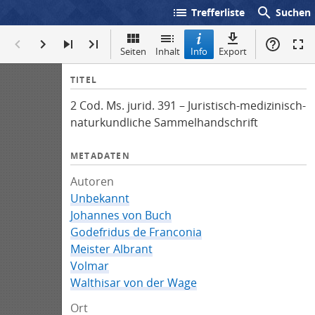
list
search
Trefferliste
Suchen
Seiten
Inhalt
Info
Export
I
TITEL
n
2 Cod. Ms. jurid. 391 – Juristisch-medizinisch-
f
naturkundliche Sammelhandschrift
o
METADATEN
Autoren
Unbekannt
Johannes von Buch
Godefridus de Franconia
Meister Albrant
Volmar
Walthisar von der Wage
Ort