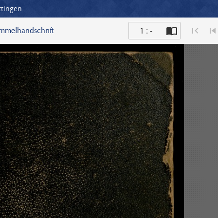
ttingen
1 : -
ammelhandschrift