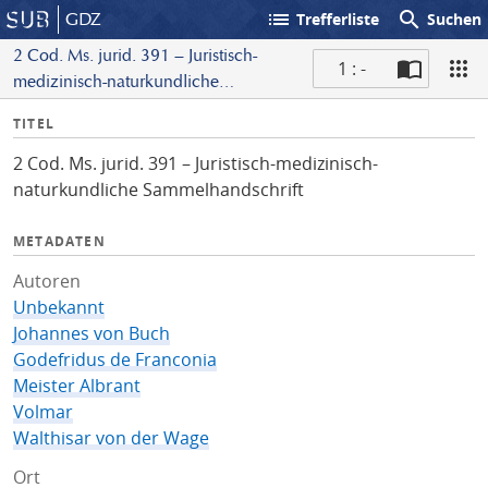
list
search
GDZ
Trefferliste
Suchen
2 Cod. Ms. jurid. 391 – Juristisch-
1 : -
medizinisch-naturkundliche
S
Sammelhandschrift
I
TITEL
c
n
a
2 Cod. Ms. jurid. 391 – Juristisch-medizinisch-
f
n
naturkundliche Sammelhandschrift
o
METADATEN
Autoren
Unbekannt
Johannes von Buch
Godefridus de Franconia
Meister Albrant
Volmar
Walthisar von der Wage
Ort