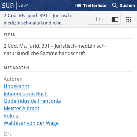
list
search
GDZ
Trefferliste
Suchen
2 Cod. Ms. jurid. 391 – Juristisch-
1 : -
medizinisch-naturkundliche
S
Sammelhandschrift
I
TITEL
c
n
a
2 Cod. Ms. jurid. 391 – Juristisch-medizinisch-
f
n
naturkundliche Sammelhandschrift
o
METADATEN
Autoren
Unbekannt
Johannes von Buch
Godefridus de Franconia
Meister Albrant
Volmar
Walthisar von der Wage
Ort