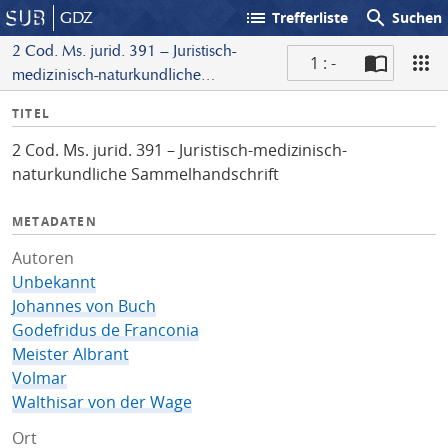
list
search
GDZ
Trefferliste
Suchen
2 Cod. Ms. jurid. 391 – Juristisch-
1 : -
medizinisch-naturkundliche
S
Sammelhandschrift
I
TITEL
c
n
a
2 Cod. Ms. jurid. 391 – Juristisch-medizinisch-
f
n
naturkundliche Sammelhandschrift
o
METADATEN
Autoren
Unbekannt
Johannes von Buch
Godefridus de Franconia
Meister Albrant
Volmar
Walthisar von der Wage
Ort