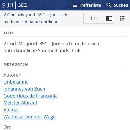
list
search
GDZ
Trefferliste
Suchen
2 Cod. Ms. jurid. 391 – Juristisch-
1 : -
medizinisch-naturkundliche
S
Sammelhandschrift
I
TITEL
c
n
a
2 Cod. Ms. jurid. 391 – Juristisch-medizinisch-
f
n
naturkundliche Sammelhandschrift
o
METADATEN
Autoren
Unbekannt
Johannes von Buch
Godefridus de Franconia
Meister Albrant
Volmar
Walthisar von der Wage
Ort