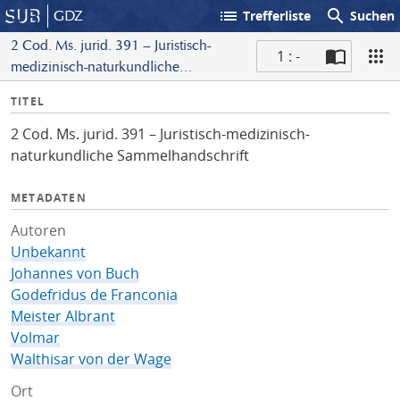
list
search
GDZ
Trefferliste
Suchen
2 Cod. Ms. jurid. 391 – Juristisch-
1 : -
medizinisch-naturkundliche
S
Sammelhandschrift
I
TITEL
c
n
a
2 Cod. Ms. jurid. 391 – Juristisch-medizinisch-
f
n
naturkundliche Sammelhandschrift
o
METADATEN
Autoren
Unbekannt
Johannes von Buch
Godefridus de Franconia
Meister Albrant
Volmar
Walthisar von der Wage
Ort