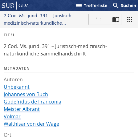
list
search
GDZ
Trefferliste
Suchen
2 Cod. Ms. jurid. 391 – Juristisch-
1 : -
medizinisch-naturkundliche
S
Sammelhandschrift
I
TITEL
c
n
a
2 Cod. Ms. jurid. 391 – Juristisch-medizinisch-
f
n
naturkundliche Sammelhandschrift
o
METADATEN
Autoren
Unbekannt
Johannes von Buch
Godefridus de Franconia
Meister Albrant
Volmar
Walthisar von der Wage
Ort