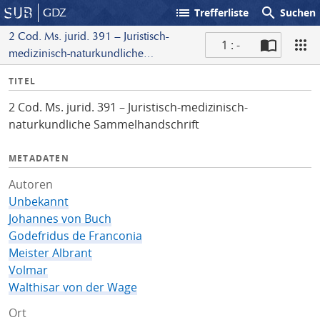
list
search
GDZ
Trefferliste
Suchen
2 Cod. Ms. jurid. 391 – Juristisch-
1 : -
medizinisch-naturkundliche
S
Sammelhandschrift
I
TITEL
c
n
a
2 Cod. Ms. jurid. 391 – Juristisch-medizinisch-
f
n
naturkundliche Sammelhandschrift
o
METADATEN
Autoren
Unbekannt
Johannes von Buch
Godefridus de Franconia
Meister Albrant
Volmar
Walthisar von der Wage
Ort