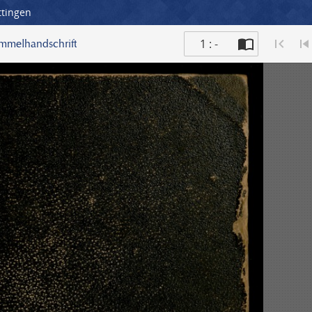
ttingen
1 : -
ammelhandschrift