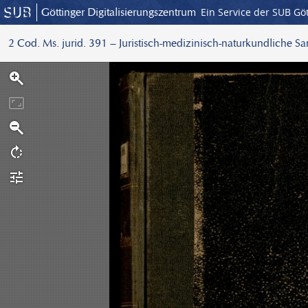
Göttinger Digitalisierungszentrum
Ein Service der SUB Gö
2 Cod. Ms. jurid. 391 – Juristisch-medizinisch-naturkundliche S
S
c
a
n