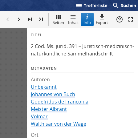
list
search
Trefferliste
Suchen
Seiten
Inhalt
Info
Export
I
TITEL
n
2 Cod. Ms. jurid. 391 – Juristisch-medizinisch-
f
naturkundliche Sammelhandschrift
o
METADATEN
Autoren
Unbekannt
Johannes von Buch
Godefridus de Franconia
Meister Albrant
Volmar
Walthisar von der Wage
Ort