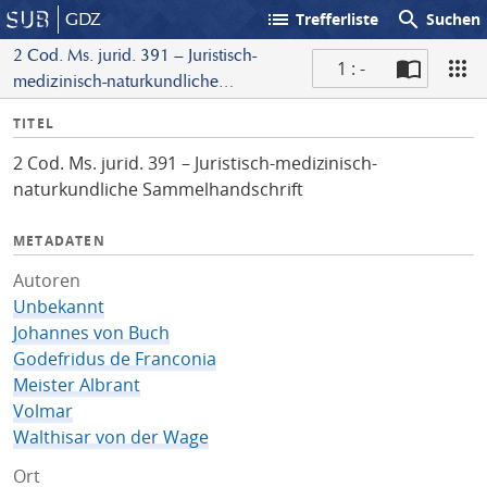
list
search
GDZ
Trefferliste
Suchen
2 Cod. Ms. jurid. 391 – Juristisch-
1 : -
medizinisch-naturkundliche
S
Sammelhandschrift
I
TITEL
c
n
a
2 Cod. Ms. jurid. 391 – Juristisch-medizinisch-
f
n
naturkundliche Sammelhandschrift
o
METADATEN
Autoren
Unbekannt
Johannes von Buch
Godefridus de Franconia
Meister Albrant
Volmar
Walthisar von der Wage
Ort