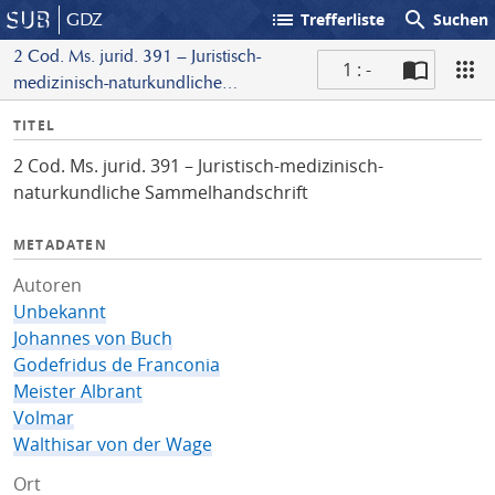
list
search
GDZ
Trefferliste
Suchen
2 Cod. Ms. jurid. 391 – Juristisch-
1 : -
medizinisch-naturkundliche
S
Sammelhandschrift
I
TITEL
c
n
a
2 Cod. Ms. jurid. 391 – Juristisch-medizinisch-
f
n
naturkundliche Sammelhandschrift
o
METADATEN
Autoren
Unbekannt
Johannes von Buch
Godefridus de Franconia
Meister Albrant
Volmar
Walthisar von der Wage
Ort