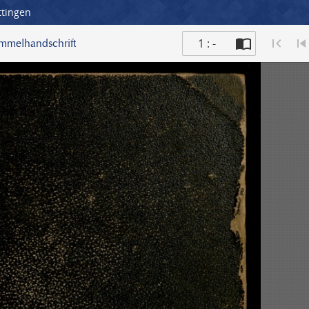
ttingen
1 : -
ammelhandschrift