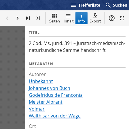
list
search
Trefferliste
Suchen
Seiten
Inhalt
Info
Export
I
TITEL
n
2 Cod. Ms. jurid. 391 – Juristisch-medizinisch-
f
naturkundliche Sammelhandschrift
o
METADATEN
Autoren
Unbekannt
Johannes von Buch
Godefridus de Franconia
Meister Albrant
Volmar
Walthisar von der Wage
Ort