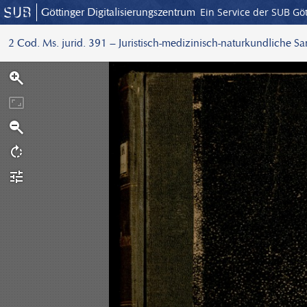
Göttinger Digitalisierungszentrum
Ein Service der SUB Gö
2 Cod. Ms. jurid. 391 – Juristisch-medizinisch-naturkundliche S
S
c
a
n