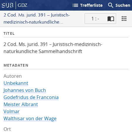
list
search
GDZ
Trefferliste
Suchen
2 Cod. Ms. jurid. 391 – Juristisch-
1 : -
medizinisch-naturkundliche
S
Sammelhandschrift
I
TITEL
c
n
a
2 Cod. Ms. jurid. 391 – Juristisch-medizinisch-
f
n
naturkundliche Sammelhandschrift
o
METADATEN
Autoren
Unbekannt
Johannes von Buch
Godefridus de Franconia
Meister Albrant
Volmar
Walthisar von der Wage
Ort