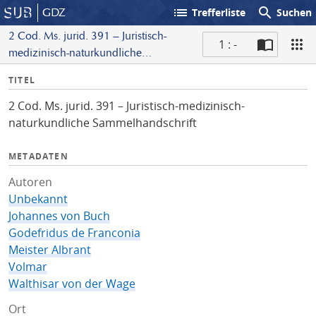
list
search
GDZ
Trefferliste
Suchen
2 Cod. Ms. jurid. 391 – Juristisch-
1 : -
medizinisch-naturkundliche
S
Sammelhandschrift
I
TITEL
c
n
a
2 Cod. Ms. jurid. 391 – Juristisch-medizinisch-
f
n
naturkundliche Sammelhandschrift
o
METADATEN
Autoren
Unbekannt
Johannes von Buch
Godefridus de Franconia
Meister Albrant
Volmar
Walthisar von der Wage
Ort