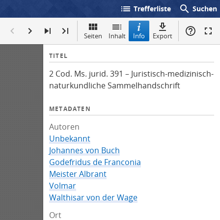
list
search
Trefferliste
Suchen
Seiten
Inhalt
Info
Export
I
TITEL
n
2 Cod. Ms. jurid. 391 – Juristisch-medizinisch-
f
naturkundliche Sammelhandschrift
o
METADATEN
Autoren
Unbekannt
Johannes von Buch
Godefridus de Franconia
Meister Albrant
Volmar
Walthisar von der Wage
Ort