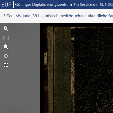
Göttinger Digitalisierungszentrum
Ein Service der SUB Gö
2 Cod. Ms. jurid. 391 – Juristisch-medizinisch-naturkundliche S
S
c
a
n