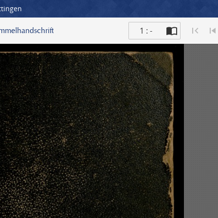
ttingen
1 : -
ammelhandschrift