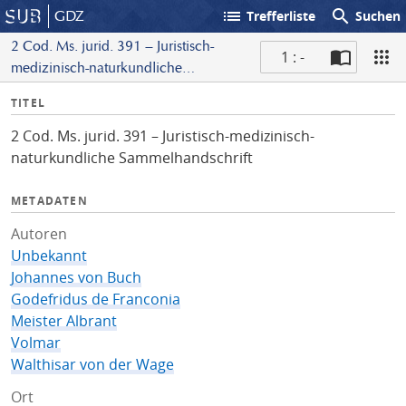
list
search
GDZ
Trefferliste
Suchen
2 Cod. Ms. jurid. 391 – Juristisch-
1 : -
medizinisch-naturkundliche
S
Sammelhandschrift
I
TITEL
c
n
a
2 Cod. Ms. jurid. 391 – Juristisch-medizinisch-
f
n
naturkundliche Sammelhandschrift
o
METADATEN
Autoren
Unbekannt
Johannes von Buch
Godefridus de Franconia
Meister Albrant
Volmar
Walthisar von der Wage
Ort