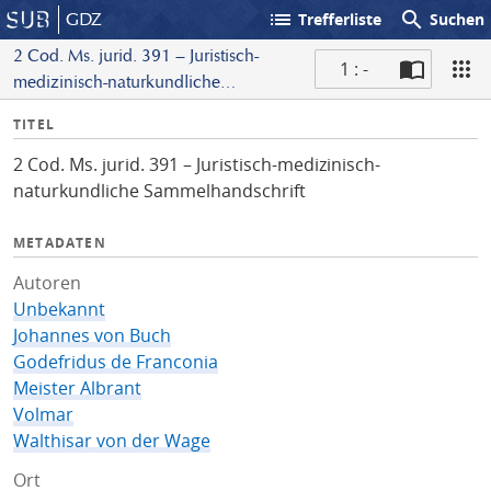
list
search
GDZ
Trefferliste
Suchen
2 Cod. Ms. jurid. 391 – Juristisch-
1 : -
medizinisch-naturkundliche
S
Sammelhandschrift
I
TITEL
c
n
a
2 Cod. Ms. jurid. 391 – Juristisch-medizinisch-
f
n
naturkundliche Sammelhandschrift
o
METADATEN
Autoren
Unbekannt
Johannes von Buch
Godefridus de Franconia
Meister Albrant
Volmar
Walthisar von der Wage
Ort