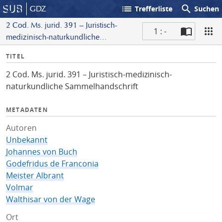
list
search
GDZ
Trefferliste
Suchen
2 Cod. Ms. jurid. 391 – Juristisch-
1 : -
medizinisch-naturkundliche
S
Sammelhandschrift
I
TITEL
c
n
a
2 Cod. Ms. jurid. 391 – Juristisch-medizinisch-
f
n
naturkundliche Sammelhandschrift
o
METADATEN
Autoren
Unbekannt
Johannes von Buch
Godefridus de Franconia
Meister Albrant
Volmar
Walthisar von der Wage
Ort