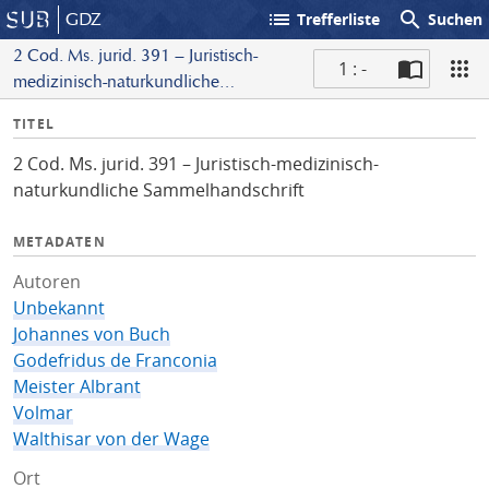
list
search
GDZ
Trefferliste
Suchen
2 Cod. Ms. jurid. 391 – Juristisch-
1 : -
medizinisch-naturkundliche
S
Sammelhandschrift
I
TITEL
c
n
a
2 Cod. Ms. jurid. 391 – Juristisch-medizinisch-
f
n
naturkundliche Sammelhandschrift
o
METADATEN
Autoren
Unbekannt
Johannes von Buch
Godefridus de Franconia
Meister Albrant
Volmar
Walthisar von der Wage
Ort