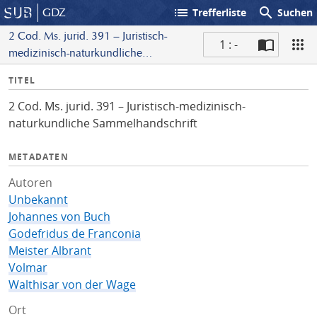
list
search
GDZ
Trefferliste
Suchen
2 Cod. Ms. jurid. 391 – Juristisch-
1 : -
medizinisch-naturkundliche
S
Sammelhandschrift
I
TITEL
c
n
a
2 Cod. Ms. jurid. 391 – Juristisch-medizinisch-
f
n
naturkundliche Sammelhandschrift
o
METADATEN
Autoren
Unbekannt
Johannes von Buch
Godefridus de Franconia
Meister Albrant
Volmar
Walthisar von der Wage
Ort