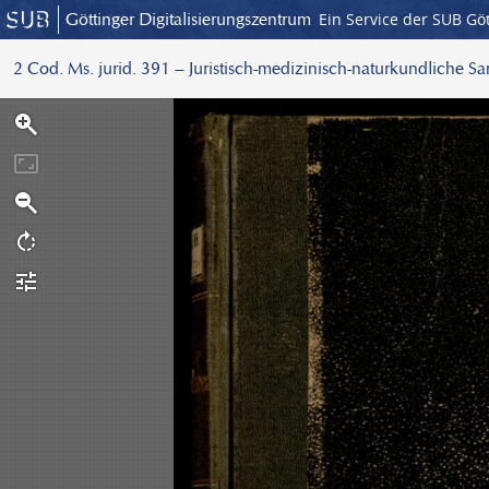
Göttinger Digitalisierungszentrum
Ein Service der SUB Gö
2 Cod. Ms. jurid. 391 – Juristisch-medizinisch-naturkundliche S
S
c
a
n