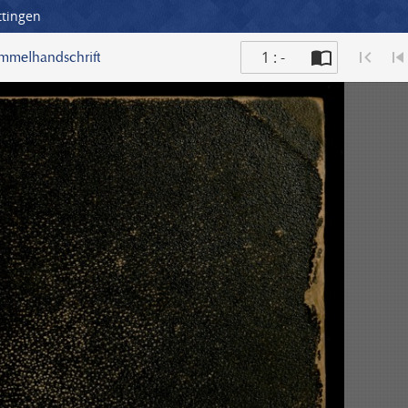
ttingen
1 : -
ammelhandschrift