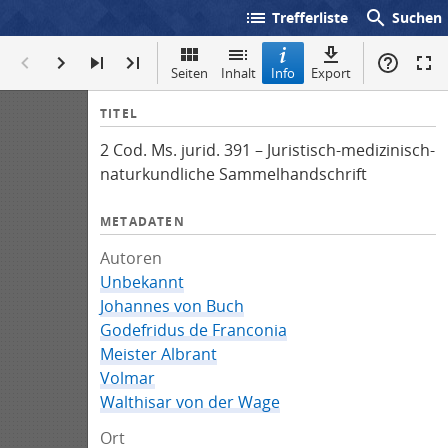
list
search
Trefferliste
Suchen
Seiten
Inhalt
Info
Export
I
TITEL
n
2 Cod. Ms. jurid. 391 – Juristisch-medizinisch-
f
naturkundliche Sammelhandschrift
o
METADATEN
Autoren
Unbekannt
Johannes von Buch
Godefridus de Franconia
Meister Albrant
Volmar
Walthisar von der Wage
Ort