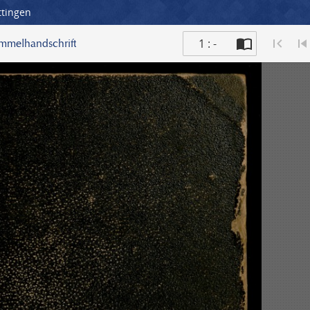
ttingen
1 : -
ammelhandschrift