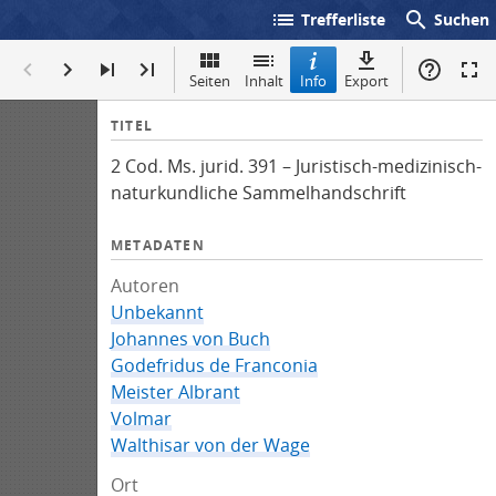
list
search
Trefferliste
Suchen
Seiten
Inhalt
Info
Export
I
TITEL
n
2 Cod. Ms. jurid. 391 – Juristisch-medizinisch-
f
naturkundliche Sammelhandschrift
o
METADATEN
Autoren
Unbekannt
Johannes von Buch
Godefridus de Franconia
Meister Albrant
Volmar
Walthisar von der Wage
Ort