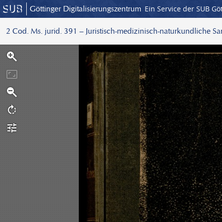
Göttinger Digitalisierungszentrum
Ein Service der SUB Gö
2 Cod. Ms. jurid. 391 – Juristisch-medizinisch-naturkundliche S
S
c
a
n