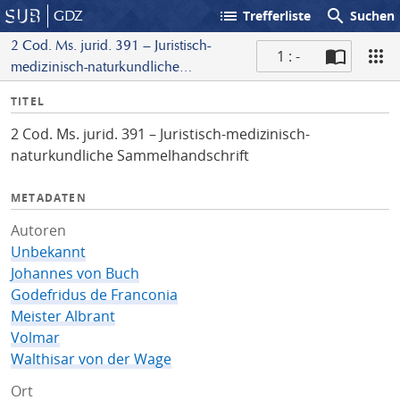
list
search
GDZ
Trefferliste
Suchen
2 Cod. Ms. jurid. 391 – Juristisch-
1 : -
medizinisch-naturkundliche
S
Sammelhandschrift
I
TITEL
c
n
a
2 Cod. Ms. jurid. 391 – Juristisch-medizinisch-
f
n
naturkundliche Sammelhandschrift
o
METADATEN
Autoren
Unbekannt
Johannes von Buch
Godefridus de Franconia
Meister Albrant
Volmar
Walthisar von der Wage
Ort