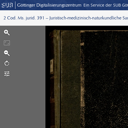
Göttinger Digitalisierungszentrum
Ein Service der SUB Gö
2 Cod. Ms. jurid. 391 – Juristisch-medizinisch-naturkundliche S
S
c
a
n