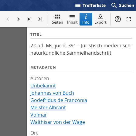
list
search
Trefferliste
Suchen
Seiten
Inhalt
Info
Export
I
TITEL
n
2 Cod. Ms. jurid. 391 – Juristisch-medizinisch-
f
naturkundliche Sammelhandschrift
o
METADATEN
Autoren
Unbekannt
Johannes von Buch
Godefridus de Franconia
Meister Albrant
Volmar
Walthisar von der Wage
Ort