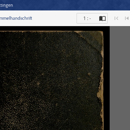
ttingen
1 : -
ammelhandschrift