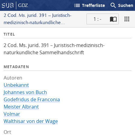
list
search
GDZ
Trefferliste
Suchen
2 Cod. Ms. jurid. 391 – Juristisch-
1 : -
medizinisch-naturkundliche
S
Sammelhandschrift
I
TITEL
c
n
a
2 Cod. Ms. jurid. 391 – Juristisch-medizinisch-
f
n
naturkundliche Sammelhandschrift
o
METADATEN
Autoren
Unbekannt
Johannes von Buch
Godefridus de Franconia
Meister Albrant
Volmar
Walthisar von der Wage
Ort