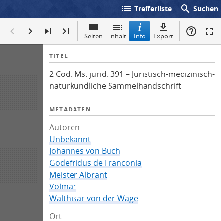
list
search
Trefferliste
Suchen
Seiten
Inhalt
Info
Export
I
TITEL
n
2 Cod. Ms. jurid. 391 – Juristisch-medizinisch-
f
naturkundliche Sammelhandschrift
o
METADATEN
Autoren
Unbekannt
Johannes von Buch
Godefridus de Franconia
Meister Albrant
Volmar
Walthisar von der Wage
Ort