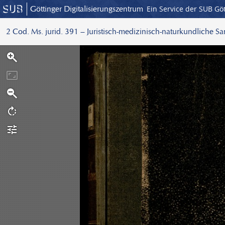
Göttinger Digitalisierungszentrum
Ein Service der SUB Gö
2 Cod. Ms. jurid. 391 – Juristisch-medizinisch-naturkundliche S
S
c
a
n