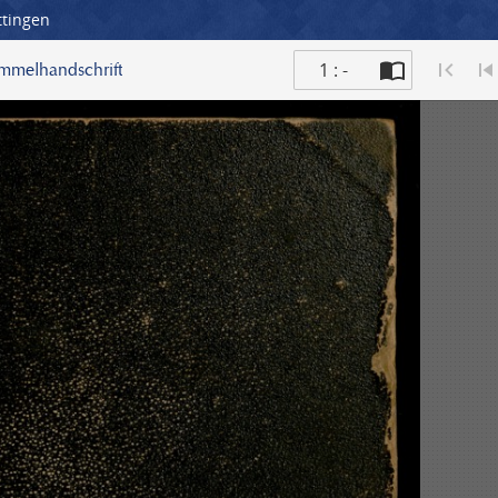
ttingen
1 : -
ammelhandschrift