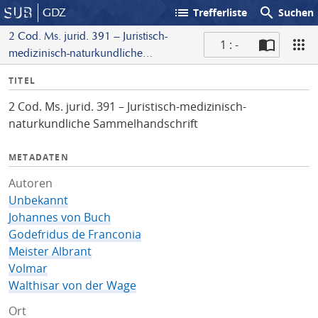
list
search
GDZ
Trefferliste
Suchen
2 Cod. Ms. jurid. 391 – Juristisch-
1 : -
medizinisch-naturkundliche
S
Sammelhandschrift
I
TITEL
c
n
a
2 Cod. Ms. jurid. 391 – Juristisch-medizinisch-
f
n
naturkundliche Sammelhandschrift
o
METADATEN
Autoren
Unbekannt
Johannes von Buch
Godefridus de Franconia
Meister Albrant
Volmar
Walthisar von der Wage
Ort