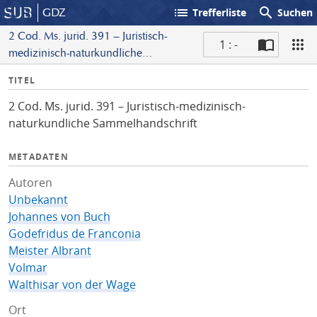
list
search
GDZ
Trefferliste
Suchen
2 Cod. Ms. jurid. 391 – Juristisch-
1 : -
medizinisch-naturkundliche
S
Sammelhandschrift
I
TITEL
c
n
a
2 Cod. Ms. jurid. 391 – Juristisch-medizinisch-
f
n
naturkundliche Sammelhandschrift
o
METADATEN
Autoren
Unbekannt
Johannes von Buch
Godefridus de Franconia
Meister Albrant
Volmar
Walthisar von der Wage
Ort