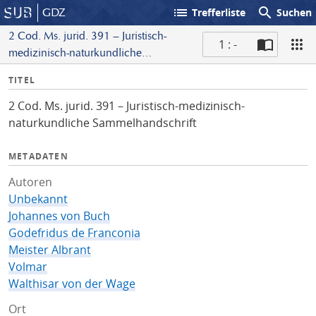
list
search
GDZ
Trefferliste
Suchen
2 Cod. Ms. jurid. 391 – Juristisch-
1 : -
medizinisch-naturkundliche
S
Sammelhandschrift
I
TITEL
c
n
a
2 Cod. Ms. jurid. 391 – Juristisch-medizinisch-
f
n
naturkundliche Sammelhandschrift
o
METADATEN
Autoren
Unbekannt
Johannes von Buch
Godefridus de Franconia
Meister Albrant
Volmar
Walthisar von der Wage
Ort