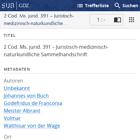
list
search
GDZ
Trefferliste
Suchen
2 Cod. Ms. jurid. 391 – Juristisch-
1 : -
medizinisch-naturkundliche
S
Sammelhandschrift
I
TITEL
c
n
a
2 Cod. Ms. jurid. 391 – Juristisch-medizinisch-
f
n
naturkundliche Sammelhandschrift
o
METADATEN
Autoren
Unbekannt
Johannes von Buch
Godefridus de Franconia
Meister Albrant
Volmar
Walthisar von der Wage
Ort