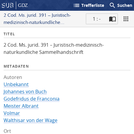
list
search
GDZ
Trefferliste
Suchen
2 Cod. Ms. jurid. 391 – Juristisch-
1 : -
medizinisch-naturkundliche
S
Sammelhandschrift
I
TITEL
c
n
a
2 Cod. Ms. jurid. 391 – Juristisch-medizinisch-
f
n
naturkundliche Sammelhandschrift
o
METADATEN
Autoren
Unbekannt
Johannes von Buch
Godefridus de Franconia
Meister Albrant
Volmar
Walthisar von der Wage
Ort