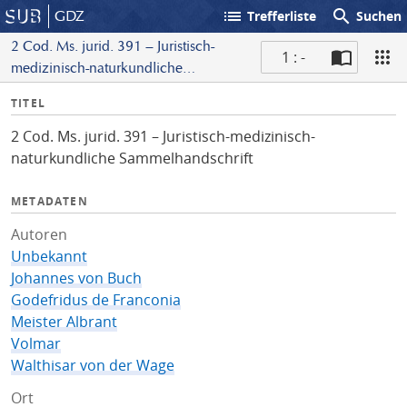
list
search
GDZ
Trefferliste
Suchen
2 Cod. Ms. jurid. 391 – Juristisch-
1 : -
medizinisch-naturkundliche
S
Sammelhandschrift
I
TITEL
c
n
a
2 Cod. Ms. jurid. 391 – Juristisch-medizinisch-
f
n
naturkundliche Sammelhandschrift
o
METADATEN
Autoren
Unbekannt
Johannes von Buch
Godefridus de Franconia
Meister Albrant
Volmar
Walthisar von der Wage
Ort