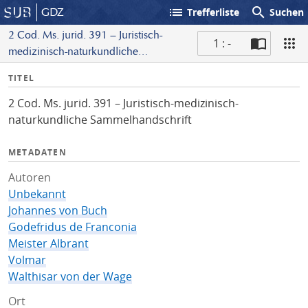
list
search
GDZ
Trefferliste
Suchen
2 Cod. Ms. jurid. 391 – Juristisch-
1 : -
medizinisch-naturkundliche
S
Sammelhandschrift
I
TITEL
c
n
a
2 Cod. Ms. jurid. 391 – Juristisch-medizinisch-
f
n
naturkundliche Sammelhandschrift
o
METADATEN
Autoren
Unbekannt
Johannes von Buch
Godefridus de Franconia
Meister Albrant
Volmar
Walthisar von der Wage
Ort