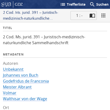
list
search
GDZ
Trefferliste
Suchen
2 Cod. Ms. jurid. 391 – Juristisch-
1 : -
medizinisch-naturkundliche
S
Sammelhandschrift
I
TITEL
c
n
a
2 Cod. Ms. jurid. 391 – Juristisch-medizinisch-
f
n
naturkundliche Sammelhandschrift
o
METADATEN
Autoren
Unbekannt
Johannes von Buch
Godefridus de Franconia
Meister Albrant
Volmar
Walthisar von der Wage
Ort