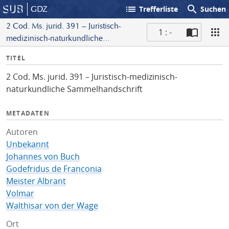
list
search
GDZ
Trefferliste
Suchen
2 Cod. Ms. jurid. 391 – Juristisch-
1 : -
medizinisch-naturkundliche
S
Sammelhandschrift
I
TITEL
c
n
a
2 Cod. Ms. jurid. 391 – Juristisch-medizinisch-
f
n
naturkundliche Sammelhandschrift
o
METADATEN
Autoren
Unbekannt
Johannes von Buch
Godefridus de Franconia
Meister Albrant
Volmar
Walthisar von der Wage
Ort