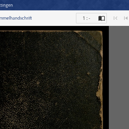
ttingen
1 : -
ammelhandschrift