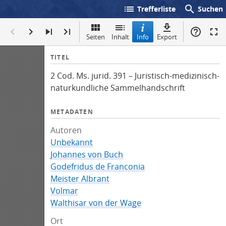
list
search
Trefferliste
Suchen
Seiten
Inhalt
Info
Export
I
TITEL
n
2 Cod. Ms. jurid. 391 – Juristisch-medizinisch-
f
naturkundliche Sammelhandschrift
o
METADATEN
Autoren
Unbekannt
Johannes von Buch
Godefridus de Franconia
Meister Albrant
Volmar
Walthisar von der Wage
Ort