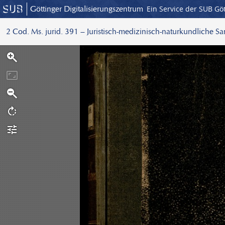
Göttinger Digitalisierungszentrum
Ein Service der SUB Gö
2 Cod. Ms. jurid. 391 – Juristisch-medizinisch-naturkundliche S
S
c
a
n