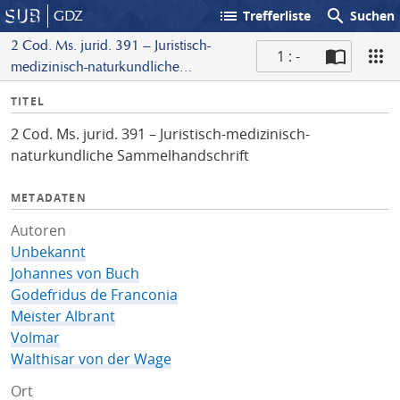
list
search
GDZ
Trefferliste
Suchen
2 Cod. Ms. jurid. 391 – Juristisch-
1 : -
medizinisch-naturkundliche
S
Sammelhandschrift
I
TITEL
c
n
a
2 Cod. Ms. jurid. 391 – Juristisch-medizinisch-
f
n
naturkundliche Sammelhandschrift
o
METADATEN
Autoren
Unbekannt
Johannes von Buch
Godefridus de Franconia
Meister Albrant
Volmar
Walthisar von der Wage
Ort