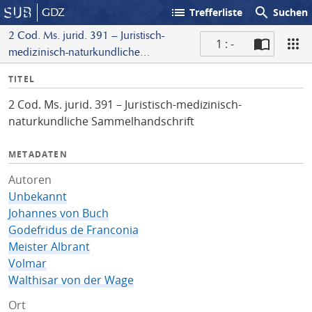
list
search
GDZ
Trefferliste
Suchen
2 Cod. Ms. jurid. 391 – Juristisch-
1 : -
medizinisch-naturkundliche
S
Sammelhandschrift
I
TITEL
c
n
a
2 Cod. Ms. jurid. 391 – Juristisch-medizinisch-
f
n
naturkundliche Sammelhandschrift
o
METADATEN
Autoren
Unbekannt
Johannes von Buch
Godefridus de Franconia
Meister Albrant
Volmar
Walthisar von der Wage
Ort