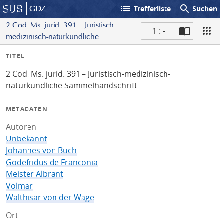
list
search
GDZ
Trefferliste
Suchen
2 Cod. Ms. jurid. 391 – Juristisch-
1 : -
medizinisch-naturkundliche
S
Sammelhandschrift
I
TITEL
c
n
a
2 Cod. Ms. jurid. 391 – Juristisch-medizinisch-
f
n
naturkundliche Sammelhandschrift
o
METADATEN
Autoren
Unbekannt
Johannes von Buch
Godefridus de Franconia
Meister Albrant
Volmar
Walthisar von der Wage
Ort