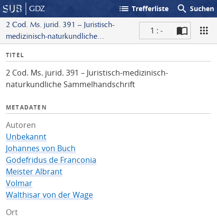
list
search
GDZ
Trefferliste
Suchen
2 Cod. Ms. jurid. 391 – Juristisch-
1 : -
medizinisch-naturkundliche
S
Sammelhandschrift
I
TITEL
c
n
a
2 Cod. Ms. jurid. 391 – Juristisch-medizinisch-
f
n
naturkundliche Sammelhandschrift
o
METADATEN
Autoren
Unbekannt
Johannes von Buch
Godefridus de Franconia
Meister Albrant
Volmar
Walthisar von der Wage
Ort