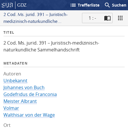
list
search
GDZ
Trefferliste
Suchen
2 Cod. Ms. jurid. 391 – Juristisch-
1 : -
medizinisch-naturkundliche
S
Sammelhandschrift
I
TITEL
c
n
a
2 Cod. Ms. jurid. 391 – Juristisch-medizinisch-
f
n
naturkundliche Sammelhandschrift
o
METADATEN
Autoren
Unbekannt
Johannes von Buch
Godefridus de Franconia
Meister Albrant
Volmar
Walthisar von der Wage
Ort