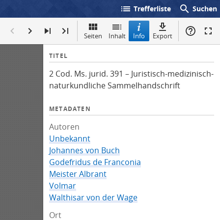
list
search
Trefferliste
Suchen
Seiten
Inhalt
Info
Export
I
TITEL
n
2 Cod. Ms. jurid. 391 – Juristisch-medizinisch-
f
naturkundliche Sammelhandschrift
o
METADATEN
Autoren
Unbekannt
Johannes von Buch
Godefridus de Franconia
Meister Albrant
Volmar
Walthisar von der Wage
Ort