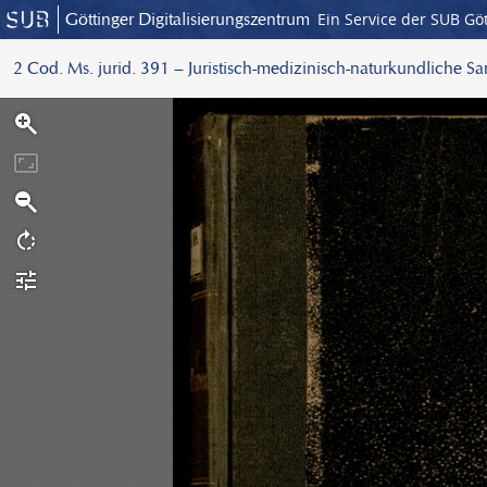
Göttinger Digitalisierungszentrum
Ein Service der SUB Gö
2 Cod. Ms. jurid. 391 – Juristisch-medizinisch-naturkundliche S
S
c
a
n