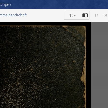
ttingen
1 : -
ammelhandschrift