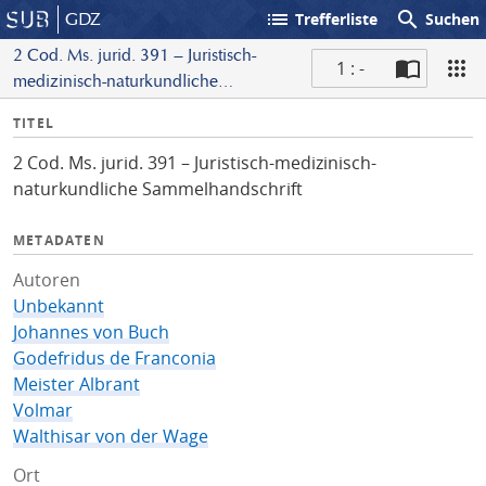
list
search
GDZ
Trefferliste
Suchen
2 Cod. Ms. jurid. 391 – Juristisch-
1 : -
medizinisch-naturkundliche
S
Sammelhandschrift
I
TITEL
c
n
a
2 Cod. Ms. jurid. 391 – Juristisch-medizinisch-
f
n
naturkundliche Sammelhandschrift
o
METADATEN
Autoren
Unbekannt
Johannes von Buch
Godefridus de Franconia
Meister Albrant
Volmar
Walthisar von der Wage
Ort