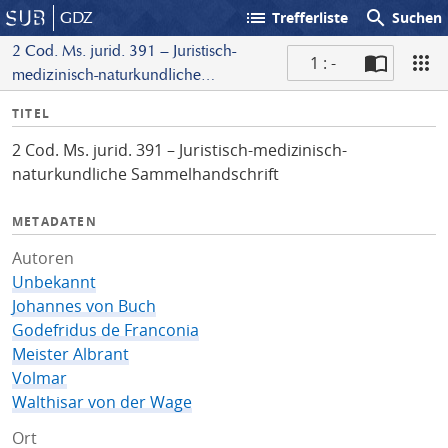
list
search
GDZ
Trefferliste
Suchen
2 Cod. Ms. jurid. 391 – Juristisch-
1 : -
medizinisch-naturkundliche
S
Sammelhandschrift
I
TITEL
c
n
a
2 Cod. Ms. jurid. 391 – Juristisch-medizinisch-
f
n
naturkundliche Sammelhandschrift
o
METADATEN
Autoren
Unbekannt
Johannes von Buch
Godefridus de Franconia
Meister Albrant
Volmar
Walthisar von der Wage
Ort