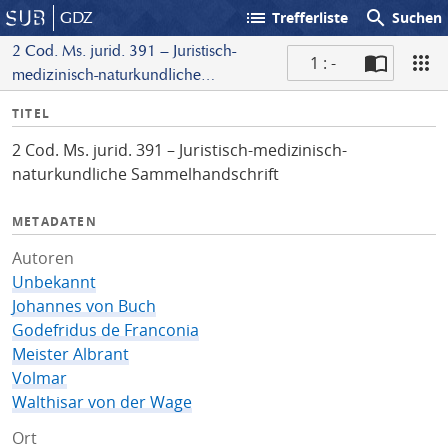
list
search
GDZ
Trefferliste
Suchen
2 Cod. Ms. jurid. 391 – Juristisch-
1 : -
medizinisch-naturkundliche
S
Sammelhandschrift
I
TITEL
c
n
a
2 Cod. Ms. jurid. 391 – Juristisch-medizinisch-
f
n
naturkundliche Sammelhandschrift
o
METADATEN
Autoren
Unbekannt
Johannes von Buch
Godefridus de Franconia
Meister Albrant
Volmar
Walthisar von der Wage
Ort