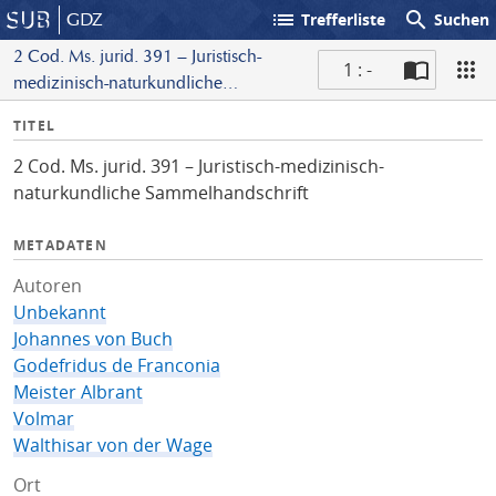
list
search
GDZ
Trefferliste
Suchen
2 Cod. Ms. jurid. 391 – Juristisch-
1 : -
medizinisch-naturkundliche
S
Sammelhandschrift
I
TITEL
c
n
a
2 Cod. Ms. jurid. 391 – Juristisch-medizinisch-
f
n
naturkundliche Sammelhandschrift
o
METADATEN
Autoren
Unbekannt
Johannes von Buch
Godefridus de Franconia
Meister Albrant
Volmar
Walthisar von der Wage
Ort