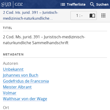
list
search
GDZ
Trefferliste
Suchen
2 Cod. Ms. jurid. 391 – Juristisch-
1 : -
medizinisch-naturkundliche
S
Sammelhandschrift
I
TITEL
c
n
a
2 Cod. Ms. jurid. 391 – Juristisch-medizinisch-
f
n
naturkundliche Sammelhandschrift
o
METADATEN
Autoren
Unbekannt
Johannes von Buch
Godefridus de Franconia
Meister Albrant
Volmar
Walthisar von der Wage
Ort