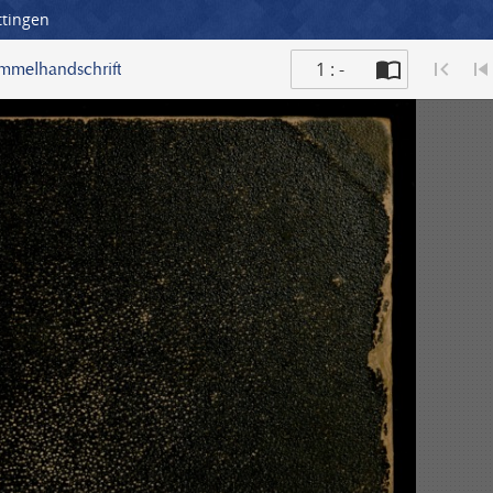
ttingen
1 : -
ammelhandschrift