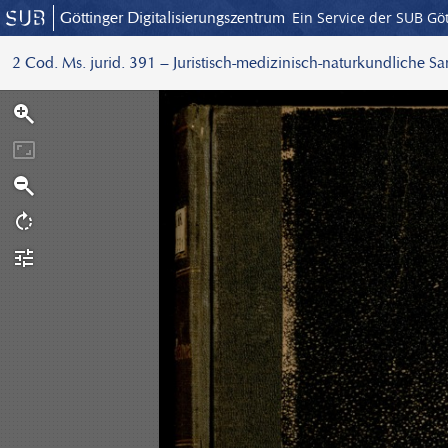
Göttinger Digitalisierungszentrum
Ein Service der SUB Gö
2 Cod. Ms. jurid. 391 – Juristisch-medizinisch-naturkundliche S
S
c
a
n