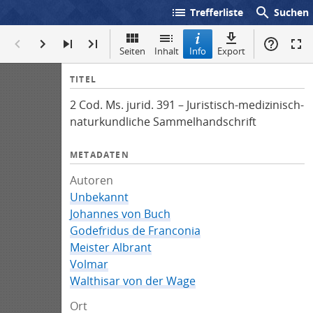
list
search
Trefferliste
Suchen
Seiten
Inhalt
Info
Export
I
TITEL
n
2 Cod. Ms. jurid. 391 – Juristisch-medizinisch-
f
naturkundliche Sammelhandschrift
o
METADATEN
Autoren
Unbekannt
Johannes von Buch
Godefridus de Franconia
Meister Albrant
Volmar
Walthisar von der Wage
Ort