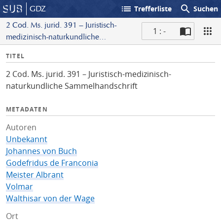
list
search
GDZ
Trefferliste
Suchen
2 Cod. Ms. jurid. 391 – Juristisch-
1 : -
medizinisch-naturkundliche
S
Sammelhandschrift
I
TITEL
c
n
a
2 Cod. Ms. jurid. 391 – Juristisch-medizinisch-
f
n
naturkundliche Sammelhandschrift
o
METADATEN
Autoren
Unbekannt
Johannes von Buch
Godefridus de Franconia
Meister Albrant
Volmar
Walthisar von der Wage
Ort